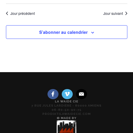
ÉVÈN
Jour précédent
Jour suivant
S’abonner au calendrier
LA WAIDE CIE
7 RUE JULES LARDIÈRE - 80000 AMIENS
06-80-50-90-75
PROD[AT]LAWAIDECIE.COM
© MADE BY