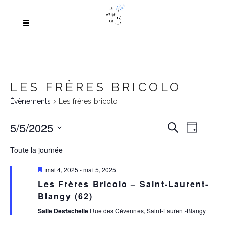
LES FRÈRES BRICOLO
Évènements
Les frères bricolo
RECH
Navi
5/5/2025
Recherche
Jour
De
Sélectionnez
ET
Toute la journée
Vue
une
NAVI
date.
Évè
Mis
mai 4, 2025
-
mai 5, 2025
en
Les Frères Bricolo – Saint-Laurent-
DE
avant
Blangy (62)
VUES
Salle Desfachelle
Rue des Cévennes, Saint-Laurent-Blangy