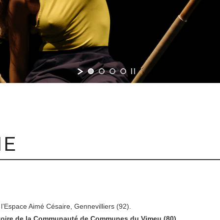
IE
l’Espace Aimé Césaire, Gennevilliers (92).
erritoire de la Communauté de Communes du Vimeu (80)