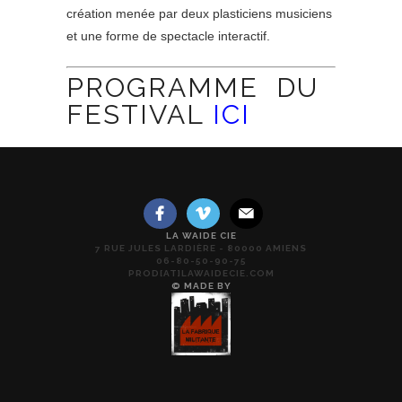
création menée par deux plasticiens musiciens
et une forme de spectacle interactif.
PROGRAMME DU
FESTIVAL
ICI
LA WAIDE CIE
7 RUE JULES LARDIÈRE - 80000 AMIENS
06-80-50-90-75
PROD[AT]LAWAIDECIE.COM
© MADE BY