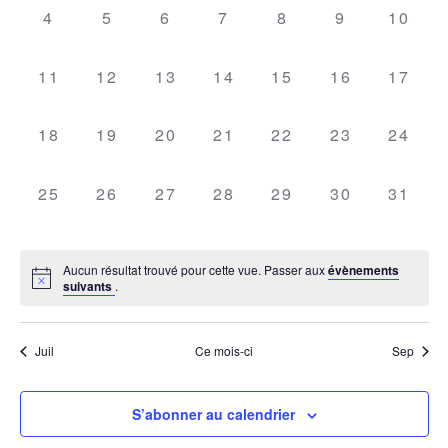
DE
ÉVÈNEMENTS
0
0
0
0
0
0
0
4
5
6
7
8
9
10
VUES
évènement,
évènement,
évènement,
évènement,
évènement,
évènement,
évène
0
0
0
0
0
0
0
ÉVÈN
11
12
13
14
15
16
17
évènement,
évènement,
évènement,
évènement,
évènement,
évènement,
évène
0
0
0
0
0
0
0
18
19
20
21
22
23
24
évènement,
évènement,
évènement,
évènement,
évènement,
évènement,
évène
0
0
0
0
0
0
0
25
26
27
28
29
30
31
évènement,
évènement,
évènement,
évènement,
évènement,
évènement,
évène
Aucun résultat trouvé pour cette vue. Passer aux
évènements
suivants
.
Juil
Ce mois-ci
Sep
S’abonner au calendrier