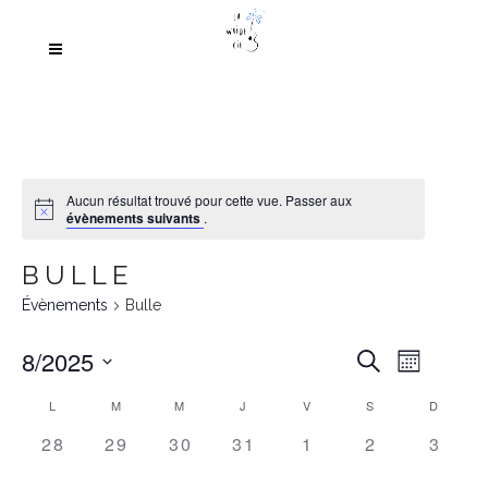
Aucun résultat trouvé pour cette vue. Passer aux
évènements suivants
.
BULLE
Évènements
Bulle
RECH
Navi
8/2025
Recherche
Mois
De
Sélectionnez
ET
CALENDRIER
L
M
M
J
V
S
D
Vue
une
NAVI
0
0
0
0
0
0
0
28
29
30
31
1
2
3
date.
DE
Évè
évènement,
évènement,
évènement,
évènement,
évènement,
évènement,
évène